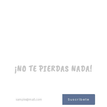
¡NO TE PIERDAS NADA!
RECIBE TODAS NUESTRAS ACTIVIDADES, CAMPAÑAS Y
PROYECTOS EN TU CORREO ELECTRÓNICO
Suscríbete