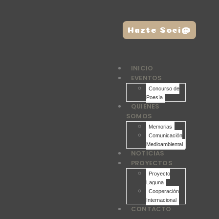
Hazte Soci@
INICIO
EVENTOS
Concurso de
Poesía
QUIENES
SOMOS
Memorias
Comunicación
Medioambiental
NOTICIAS
PROYECTOS
Proyecto
Laguna
Cooperación
Internacional
CONTACTO