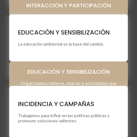
INTERACCIÓN Y PARTICIPACIÓN
PARTICIPAR
Espacios de diálogo, formación y acción colectiva
EDUCACIÓN Y SENSIBILIZACIÓN
La educación ambiental es la base del cambio.
EDUCACIÓN Y SENSIBILIZACIÓN
Organizamos talleres, charlas y actividades que
fomentan el pensamiento crítico, el consumo
responsable y el respeto por la naturaleza.
INCIDENCIA Y CAMPAÑAS
Trabajamos para influir en las políticas públicas y
promover soluciones valientes.