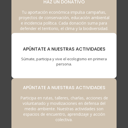
HAZ UN DONATIVO
Tu aportación económica impulsa campañas,
proyectos de conservación, educación ambiental
e incidencia política. Cada donación suma para
defender el territorio, el clima y la biodiversidad.
APÚNTATE A NUESTRAS ACTIVIDADES
Súmate, participa y vive el ecologismo en primera
persona.
APÚNTATE A NUESTRAS ACTIVIDADES
Participa en rutas, talleres, charlas, acciones de
voluntariado y movilizaciones en defensa del
medio ambiente. Nuestras actividades son
espacios de encuentro, aprendizaje y acción
colectiva.