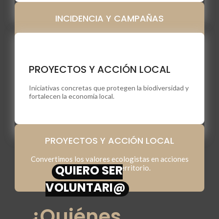
INCIDENCIA Y CAMPAÑAS
Defendemos una transición ecológica que no deje a
nadie atrás.
PROYECTOS Y ACCIÓN LOCAL
Iniciativas concretas que protegen la biodiversidad y
fortalecen la economía local.
PROYECTOS Y ACCIÓN LOCAL
Convertimos los valores ecologistas en acciones
QUIERO SER
reales sobre el territorio.
VOLUNTARI@
¿Quiénes