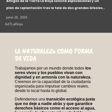
Amigos de la Tierra La Rioja solicita explicaciones y un
plan de replantación tras la tala de dos grandes árboles…
junio 26, 2026
AdTLaRioja
LA NATURALEZa COMO FORMA
DE VIDA
Trabajamos por un mundo donde todos
los
seres vivos y los pueblos vivan con
dignidad y en armonía con la naturaleza.
Creemos en la capacidad de la ciudadanía
organizada para impulsar cambios reales,
desde lo local hasta lo global.
Defendemos una
transición ecológica justa
que no deje a nadie atrás y que garantice
derechos básicos como el acceso al agua,