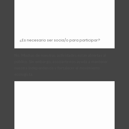
¿Es necesario ser socia/o para participar?
No. Muchas de nuestras actividades están abiertas al
público. Sin embargo, asociarte nos ayuda a mantener
nuestra independencia y fortalecer el movimiento
ecologista.