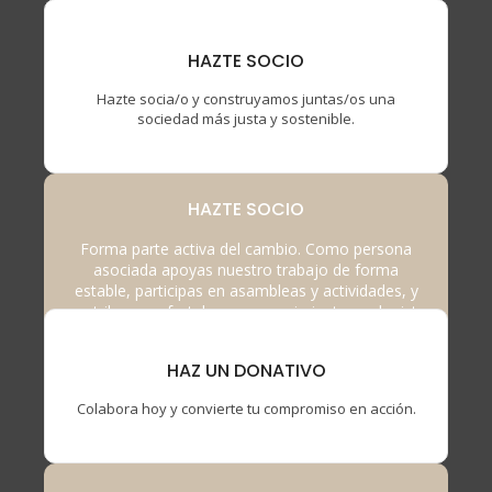
HAZTE SOCIO
Hazte socia/o y construyamos juntas/os una
sociedad más justa y sostenible.
HAZTE SOCIO
Forma parte activa del cambio. Como persona
asociada apoyas nuestro trabajo de forma
estable, participas en asambleas y actividades, y
contribuyes a fortalecer un movimiento ecologista
independiente y transformador.
HAZ UN DONATIVO
Colabora hoy y convierte tu compromiso en acción.