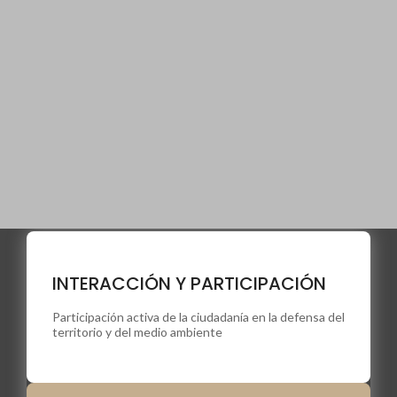
"Amigos de la
INTERACCIÓN Y PARTICIPACIÓN
Poesía y la
Participación activa de la ciudadanía en la defensa del
Tierra"
territorio y del medio ambiente
Fomentamos en la población riojana los
valores de protección y disfrute de la
naturaleza a través de la poesía.