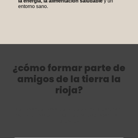
la energía, la alimentación saludable
y un
entorno sano.
¿cómo formar parte de
amigos de la tierra la
rioja?
EXISTEN VARIOS FORMATOS EN LOS QUE PUEDES APOYAR EL
PROYECTO PARA QUE ELIJAS EL QUE MEJOR SE ADAPTE A TU
SITUACIÓN