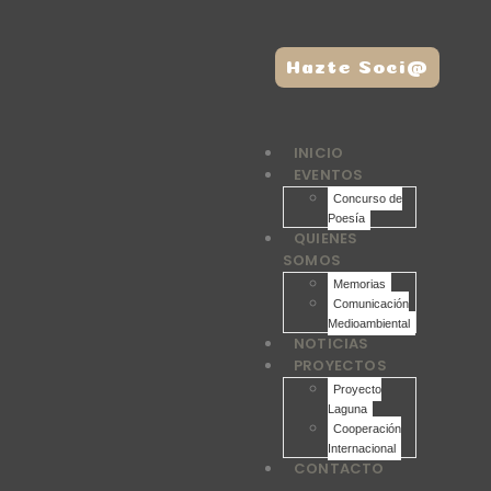
Hazte Soci@
INICIO
EVENTOS
Concurso de
Poesía
QUIENES
SOMOS
Memorias
Comunicación
Medioambiental
NOTICIAS
PROYECTOS
Proyecto
Laguna
Cooperación
Internacional
CONTACTO