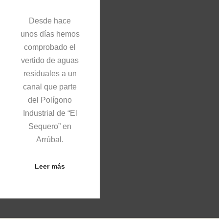
Desde hace
unos días hemos
comprobado el
vertido de aguas
residuales a un
canal que parte
del Polígono
Industrial de “El
Sequero” en
Arrúbal.
Leer más