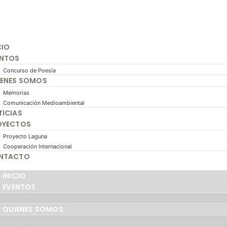
CIO
ENTOS
Concurso de Poesía
IENES SOMOS
Memorias
Comunicación Medioambiental
ICIAS
OYECTOS
Proyecto Laguna
Cooperación Internacional
NTACTO
INICIO
EVENTOS
CONCURSO DE POESÍA
QUIENES SOMOS
MEMORIAS