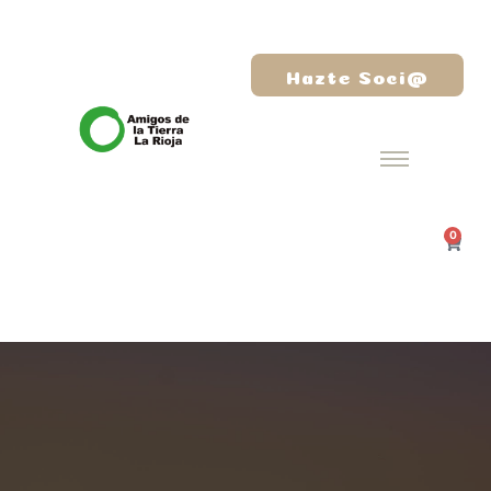
Hazte Soci@
0