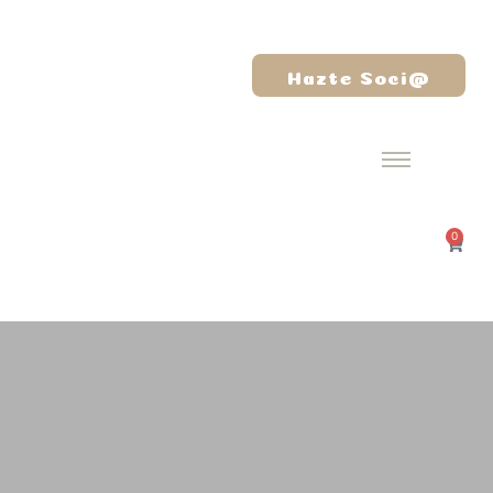
Hazte Soci@
0