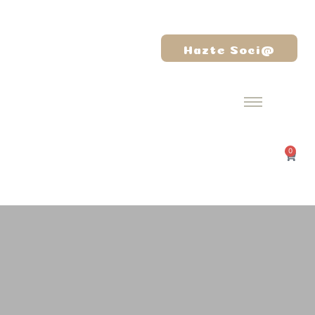
Hazte Soci@
0