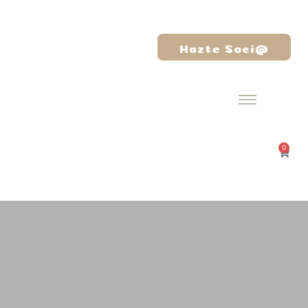
Hazte Soci@
0