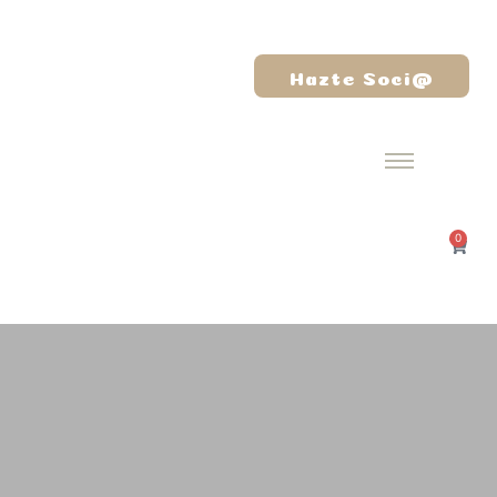
Hazte Soci@
0