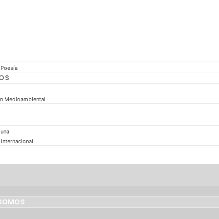
 Poesía
MOS
n Medioambiental
guna
Internacional
 SOMOS