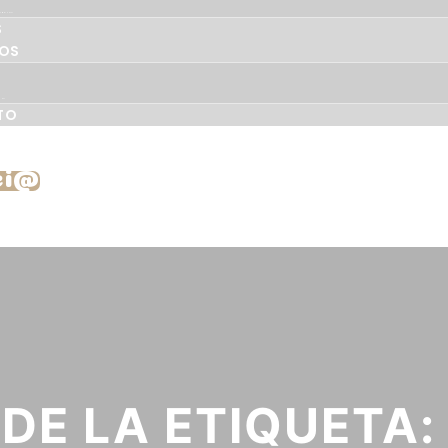
AMBIENTAL
S
OS
ONAL
TO
ci@
DE LA ETIQUETA