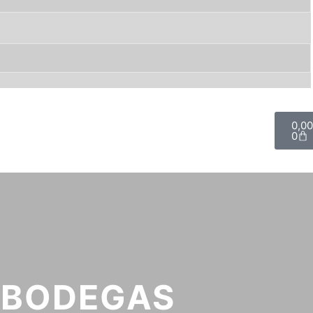
0,0
0
:
BODEGAS