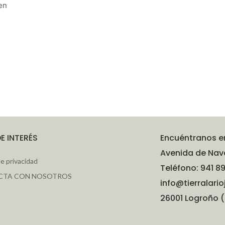
en
DE INTERÉS
Encuéntranos e
Avenida de Nava
de privacidad
Teléfono: 941 89
CTA CON NOSOTROS
info@tierralario
26001 Logroño (