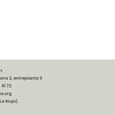
n:
rra 2, entreplanta 3
 41 72
ja.org
La Rioja)