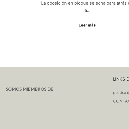
La oposición en bloque se echa para atrás 
la…
Leer más
LINKS 
SOMOS MIEMBROS DE
política 
CONTA