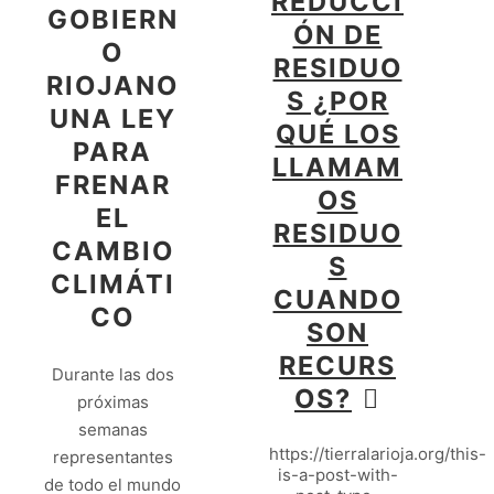
REDUCCI
GOBIERN
ÓN DE
O
RESIDUO
RIOJANO
S ¿POR
UNA LEY
QUÉ LOS
PARA
LLAMAM
FRENAR
OS
EL
RESIDUO
CAMBIO
S
CLIMÁTI
CUANDO
CO
SON
RECURS
Durante las dos
OS?
próximas
semanas
https://tierralarioja.org/this-
representantes
is-a-post-with-
de todo el mundo