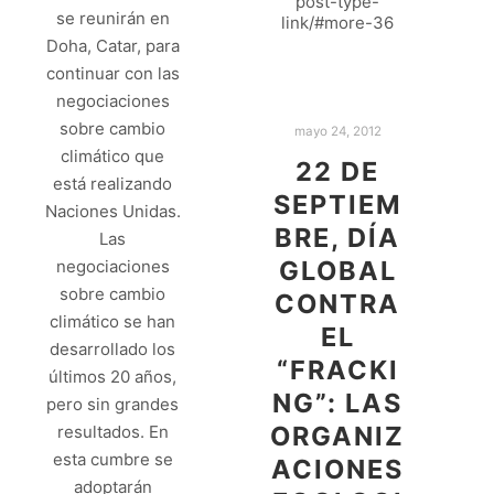
post-type-
se reunirán en
link/#more-36
Doha, Catar, para
continuar con las
negociaciones
sobre cambio
mayo 24, 2012
climático que
22 DE
está realizando
SEPTIEM
Naciones Unidas.
BRE, DÍA
Las
GLOBAL
negociaciones
sobre cambio
CONTRA
climático se han
EL
desarrollado los
“FRACKI
últimos 20 años,
NG”: LAS
pero sin grandes
ORGANIZ
resultados. En
esta cumbre se
ACIONES
adoptarán