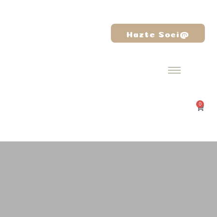
Hazte Soci@
0