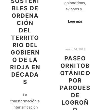
SOSTENI
golondrinas,
BLES DE
aviones y…
ORDENA
CIÓN
Leer más
DEL
TERRITO
RIO DEL
enero 14, 2023
GOBIERN
PASEO
O DE LA
ORNITOB
RIOJA EN
OTÁNICO
DÉCADA
POR
S
PARQUES
DE
La
transformación e
LOGROÑ
intensificación
O