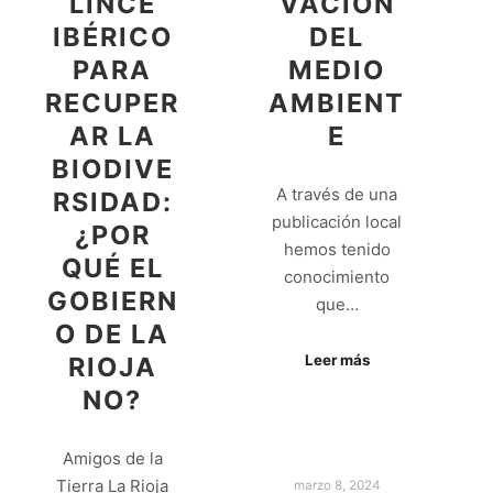
LINCE
VACIÓN
IBÉRICO
DEL
PARA
MEDIO
RECUPER
AMBIENT
AR LA
E
BIODIVE
A través de una
RSIDAD:
publicación local
¿POR
hemos tenido
QUÉ EL
conocimiento
GOBIERN
que…
O DE LA
RIOJA
Leer más
NO?
Amigos de la
Tierra La Rioja
marzo 8, 2024