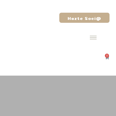
Hazte Soci@
0