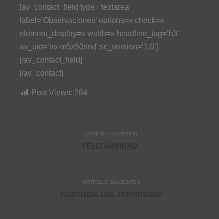
[av_contact_field type=’textarea’
label=’Observaciones’ options=» check=»
element_display=» width=» headline_tag=’h3′
av_uid=’av-m5z50snd’ sc_version=’1.0′]
[/av_contact_field]
[/av_contact]
Post Views:
284
ARTÍCULO ANTERIOR
FELIZ NAVIDAD
ARTÍCULO SIGUIENTE
CUSTODIA DEL TERRITORIO