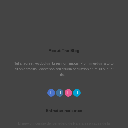
About The Blog
Nulla laoreet vestibulum turpis non finibus. Proin interdum a tortor
sit amet mollis. Maecenas sollicitudin accumsan enim, ut aliquet
risus.
Entradas recientes
El nuevo incendio del vertedero de Nájera es a causa de la