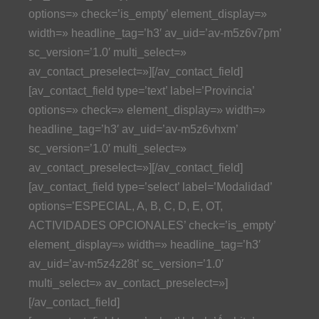
options=» check=’is_empty’ element_display=»
width=» headline_tag=’h3′ av_uid=’av-m5z6v7pm’
sc_version=’1.0′ multi_select=»
av_contact_preselect=»][/av_contact_field]
[av_contact_field type=’text’ label=’Provincia’
options=» check=» element_display=» width=»
headline_tag=’h3′ av_uid=’av-m5z6vhxm’
sc_version=’1.0′ multi_select=»
av_contact_preselect=»][/av_contact_field]
[av_contact_field type=’select’ label=’Modalidad’
options=’ESPECIAL, A, B, C, D, E, OT,
ACTIVIDADES OPCIONALES’ check=’is_empty’
element_display=» width=» headline_tag=’h3′
av_uid=’av-m5z4z28t’ sc_version=’1.0′
multi_select=» av_contact_preselect=»]
[/av_contact_field]