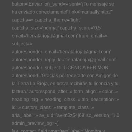
button=’Enviar’ on_send=» sent=’¡Tu mensaje se
ha enviado correctamente!’ link=’manually,http://’
captcha=» captcha_theme=’light’
captcha_size=’normal’ captcha_score=’0.5′
email=’tierralarioja@gmail.com’ from_email=»
subject=»
autoresponder_email=’tierralarioja@gmail.com’
autoresponder_reply_to=’tierralarioja@gmail.com’
autoresponder_subject=’LICENCIA FERIMÓN’
autorespond=’Gracias por federarte con Amigos de
la Tierra La Rioja, en breve recibirás tu licencia y tu
factura.’ autorespond_after=» form_align=» color=»
heading_tag=» heading_class=» alb_description=»
id=» custom_class=» template_class=»
aria_label=» av_uid=’av-m5z54j69′ sc_version=’1.0′
admin_preview_bg=»]
[av_contact_field type=’text’ label=’Nombre y