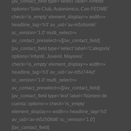
[av_contact_field type=’select’ label=’Ámbito’
options=’Solo Club, Autonómico, Con FEDME’
check=’is_empty’ element_display=» width=»
headline_tag=’h3′ av_uid=’av-m5z6smki’
sc_version=’1.0′ multi_select=»
av_contact_preselect=»][/av_contact_field]
[av_contact_field type=’select’ label=’Categoría’
options=’Infantil, Juvenil, Mayores’
check=’is_empty’ element_display=» width=»
headline_tag=’h3′ av_uid=’av-m5z744yt’
sc_version=’1.0′ multi_select=»
av_contact_preselect=»][/av_contact_field]
[av_contact_field type=’text’ label=’Número de
cuenta’ options=» check=’is_empty’
element_display=» width=» headline_tag=’h3′
av_uid=’av-m5z508d6′ sc_version=’1.0′]
[/av_contact_field]