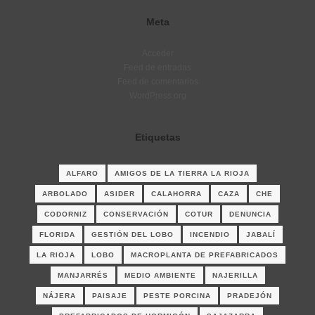
Meta
Acceder
Feed de entradas
Feed de comentarios
WordPress.org
Etiquetas
ALFARO
AMIGOS DE LA TIERRA LA RIOJA
ARBOLADO
ASIDER
CALAHORRA
CAZA
CHE
CODORNIZ
CONSERVACIÓN
COTUR
DENUNCIA
FLORIDA
GESTIÓN DEL LOBO
INCENDIO
JABALÍ
LA RIOJA
LOBO
MACROPLANTA DE PREFABRICADOS
MANJARRÉS
MEDIO AMBIENTE
NAJERILLA
NÁJERA
PAISAJE
PESTE PORCINA
PRADEJÓN