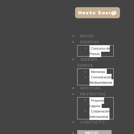
Hazte Soci@
INICIO
EVENTOS
Concurso de
Poesía
QUIENES
SOMOS
Memorias
Comunicación
Medioambiental
NOTICIAS
PROYECTOS
Proyecto
Laguna
Cooperación
Internacional
CONTACTO
INICIO