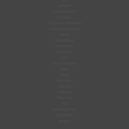
caza
compost
Contaminación
Ecología
Educación ambiental
especies invasoras
fauna
fitosanitarios
ganadería
incendios
lobo
Medio ambiente
Nájera
News
Normativa
Noticias
residuos
Rioja Alta
ríos
Uncategorized
urbanismo
vertidos