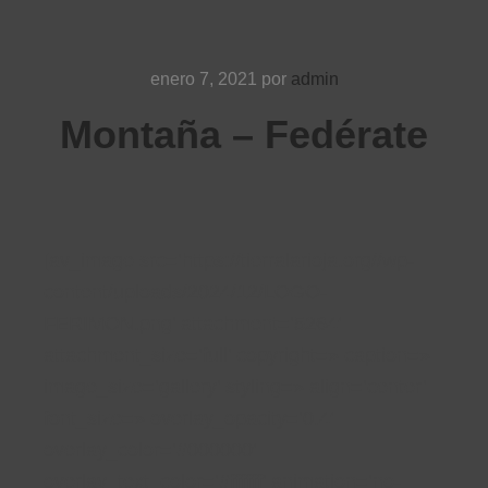
enero 7, 2021
por
admin
Montaña – Fedérate
[av_image src=’https://tierralarioja.org//wp-
content/uploads/2024/12/LOGO-
FERIMON.png’ attachment=’5264′
attachment_size=’full’ copyright=» caption=»
image_size=’gallery’ styling=» align=’center’
font_size=» overlay_opacity=’0.4′
overlay_color=’#000000′
overlay_text_color=’#ffffff’ animation=’no-