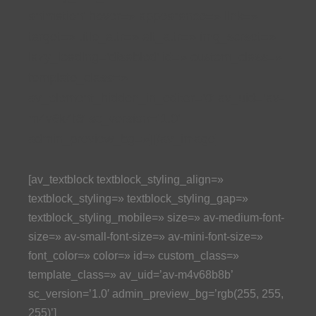
animation’ hover=» appearance=» link=»
target=» title_attr=» alt_attr=» img_scrset=»
lazy_loading=’disabled’ id=» custom_class=»
template_class=»
av_element_hidden_in_editor=’0′ av_uid=’av-
m4v6k4t8′ sc_version=’1.0′
admin_preview_bg=»][/av_image]
[av_textblock textblock_styling_align=»
textblock_styling=» textblock_styling_gap=»
textblock_styling_mobile=» size=» av-medium-font-
size=» av-small-font-size=» av-mini-font-size=»
font_color=» color=» id=» custom_class=»
template_class=» av_uid=’av-m4v68b8b’
sc_version=’1.0′ admin_preview_bg=’rgb(255, 255,
255)’]