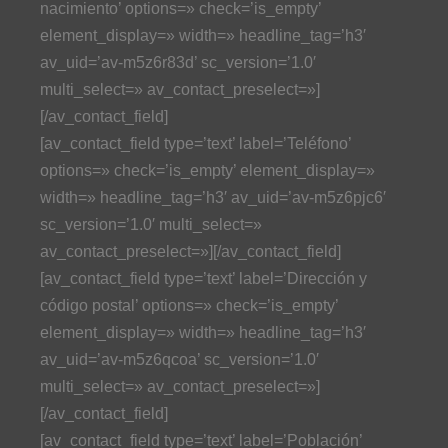
nacimiento’ options=» check=’is_empty’
element_display=» width=» headline_tag=’h3′
av_uid=’av-m5z6r83d’ sc_version=’1.0′
multi_select=» av_contact_preselect=»]
[/av_contact_field]
[av_contact_field type=’text’ label=’Teléfono’
options=» check=’is_empty’ element_display=»
width=» headline_tag=’h3′ av_uid=’av-m5z6pjc6′
sc_version=’1.0′ multi_select=»
av_contact_preselect=»][/av_contact_field]
[av_contact_field type=’text’ label=’Dirección y
código postal’ options=» check=’is_empty’
element_display=» width=» headline_tag=’h3′
av_uid=’av-m5z6qcoa’ sc_version=’1.0′
multi_select=» av_contact_preselect=»]
[/av_contact_field]
[av_contact_field type=’text’ label=’Población’