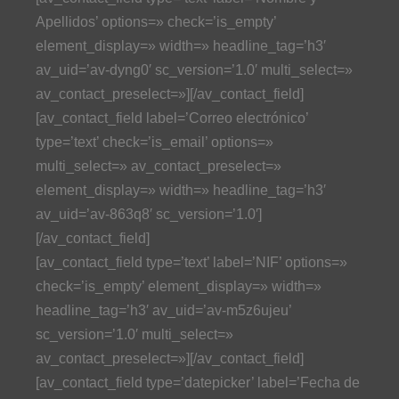
Apellidos’ options=» check=’is_empty’
element_display=» width=» headline_tag=’h3′
av_uid=’av-dyng0′ sc_version=’1.0′ multi_select=»
av_contact_preselect=»][/av_contact_field]
[av_contact_field label=’Correo electrónico’
type=’text’ check=’is_email’ options=»
multi_select=» av_contact_preselect=»
element_display=» width=» headline_tag=’h3′
av_uid=’av-863q8′ sc_version=’1.0′]
[/av_contact_field]
[av_contact_field type=’text’ label=’NIF’ options=»
check=’is_empty’ element_display=» width=»
headline_tag=’h3′ av_uid=’av-m5z6ujeu’
sc_version=’1.0′ multi_select=»
av_contact_preselect=»][/av_contact_field]
[av_contact_field type=’datepicker’ label=’Fecha de