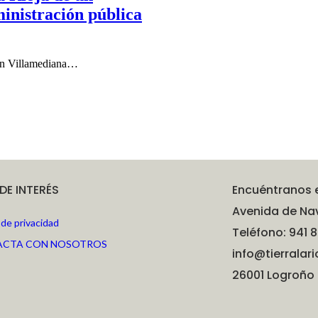
inistración pública
 en Villamediana…
 DE INTERÉS
Encuéntranos 
Avenida de Nav
a de privacidad
Teléfono: 941 8
ACTA CON NOSOTROS
info@tierralari
26001 Logroño 