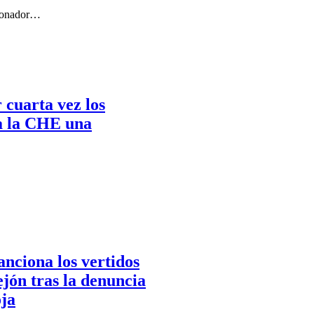
cionador…
 cuarta vez los
 a la CHE una
nciona los vertidos
jón tras la denuncia
oja