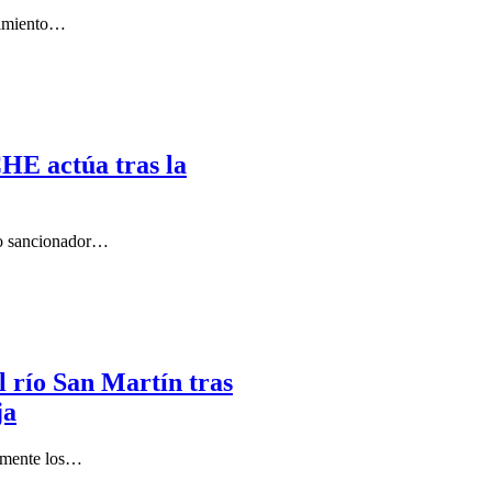
dimiento…
HE actúa tras la
to sancionador…
l río San Martín tras
ja
almente los…