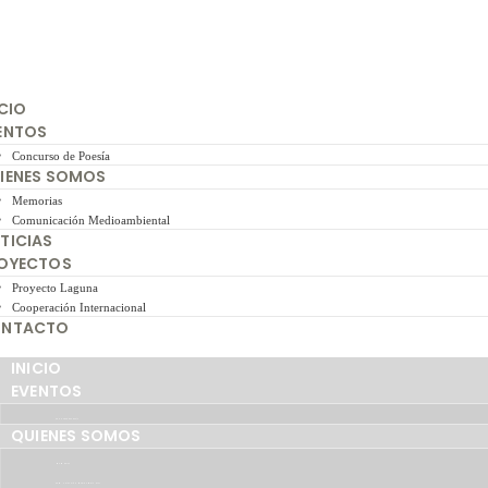
ICIO
ENTOS
Concurso de Poesía
IENES SOMOS
Memorias
Comunicación Medioambiental
TICIAS
OYECTOS
Proyecto Laguna
Cooperación Internacional
NTACTO
INICIO
EVENTOS
CONCURSO DE POESÍA
QUIENES SOMOS
MEMORIAS
COMUNICACIÓN MEDIOAMBIENTAL