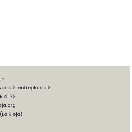
en:
arra 2, entreplanta 3
9 41 72
oja.org
(La Rioja)