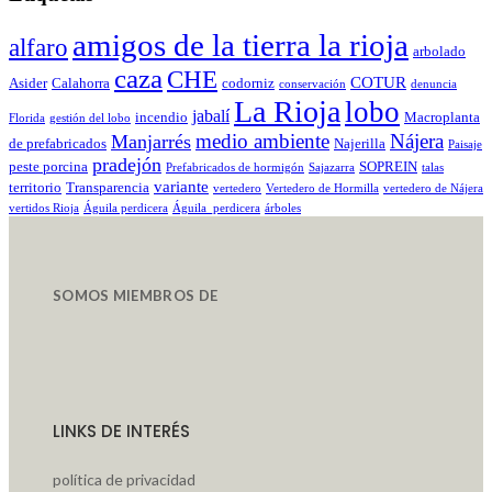
amigos de la tierra la rioja
alfaro
arbolado
caza
CHE
COTUR
Asider
Calahorra
codorniz
conservación
denuncia
La Rioja
lobo
jabalí
incendio
Macroplanta
Florida
gestión del lobo
medio ambiente
Nájera
Manjarrés
de prefabricados
Najerilla
Paisaje
pradejón
peste porcina
SOPREIN
Prefabricados de hormigón
Sajazarra
talas
variante
territorio
Transparencia
vertedero
Vertedero de Hormilla
vertedero de Nájera
vertidos Rioja
Águila perdicera
Águila_perdicera
árboles
SOMOS MIEMBROS DE
LINKS DE INTERÉS
política de privacidad