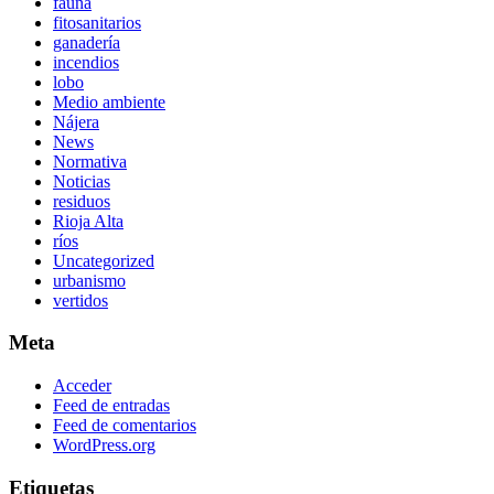
fauna
fitosanitarios
ganadería
incendios
lobo
Medio ambiente
Nájera
News
Normativa
Noticias
residuos
Rioja Alta
ríos
Uncategorized
urbanismo
vertidos
Meta
Acceder
Feed de entradas
Feed de comentarios
WordPress.org
Etiquetas