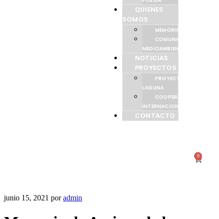
POESÍA
QUIENES
SOMOS
MEMORIAS
COMUNICACIÓN
MEDIOAMBIENTAL
NOTICIAS
PROYECTOS
PROYECTO
LAGUNA
COOPERACIÓN
INTERNACIONAL
CONTACTO
0
junio 15, 2021
por
admin