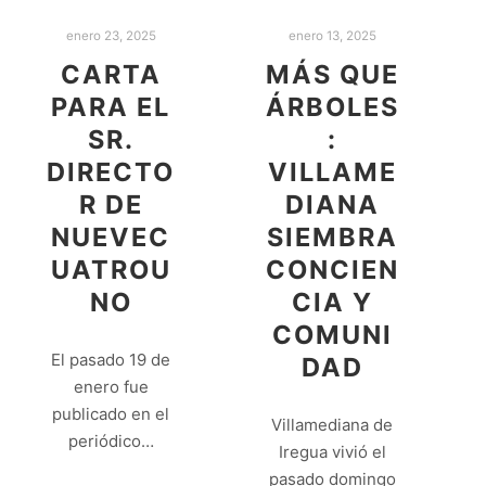
enero 23, 2025
enero 13, 2025
CARTA
MÁS QUE
PARA EL
ÁRBOLES
SR.
:
DIRECTO
VILLAME
R DE
DIANA
NUEVEC
SIEMBRA
UATROU
CONCIEN
NO
CIA Y
COMUNI
El pasado 19 de
DAD
enero fue
publicado en el
Villamediana de
periódico…
Iregua vivió el
pasado domingo