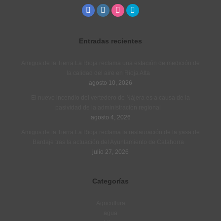
Entradas recientes
Amigos de la Tierra La Rioja reclama una estación de medición de
la calidad del aire en Rioja Alta
agosto 10, 2026
El nuevo incendio del vertedero de Nájera es a causa de la
pasividad de la administración regional
agosto 4, 2026
Amigos de la Tierra La Rioja reclama la restauración de la yasa de
Bardaje tras la actuación del Ayuntamiento de Calahorra
julio 27, 2026
Categorías
Agricultura
agua