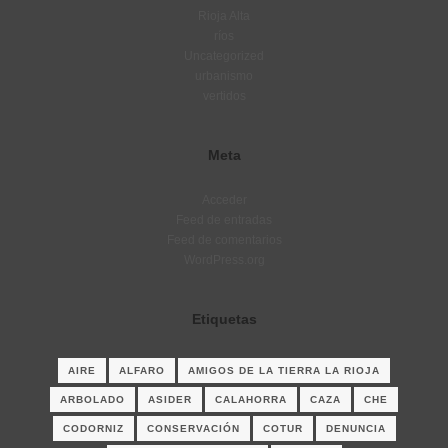
Rioja Alta
ríos
Uncategorized
urbanismo
vertidos
Meta
Acceder
Feed de entradas
Feed de comentarios
WordPress.org
Etiquetas
AIRE
ALFARO
AMIGOS DE LA TIERRA LA RIOJA
ARBOLADO
ASIDER
CALAHORRA
CAZA
CHE
CODORNIZ
CONSERVACIÓN
COTUR
DENUNCIA