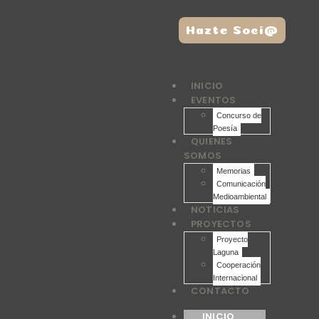
Hazte Soci@
INICIO
EVENTOS
Concurso de
Poesía
QUIENES
SOMOS
Memorias
Comunicación
Medioambiental
NOTICIAS
PROYECTOS
Proyecto
Laguna
Cooperación
Internacional
CONTACTO
INICIO