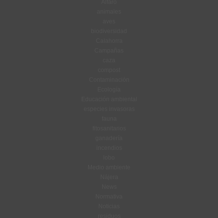
Alfaro
animales
aves
biodiversidad
Calahorra
Campañas
caza
compost
Contaminación
Ecología
Educación ambiental
especies invasoras
fauna
fitosanitarios
ganadería
incendios
lobo
Medio ambiente
Nájera
News
Normativa
Noticias
residuos