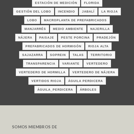
ESTACIÓN DE MEDICIÓN
FLORIDA
GESTIÓN DEL LOBO
INCENDIO
JABALÍ
LA RIOJA
LOBO
MACROPLANTA DE PREFABRICADOS
MANJARRÉS
MEDIO AMBIENTE
NAJERILLA
NÁJERA
PAISAJE
PESTE PORCINA
PRADEJÓN
PREFABRICADOS DE HORMIGÓN
RIOJA ALTA
SAJAZARRA
SOPREIN
TALAS
TERRITORIO
TRANSPARENCIA
VARIANTE
VERTEDERO
VERTEDERO DE HORMILLA
VERTEDERO DE NÁJERA
VERTIDOS RIOJA
ÁGUILA PERDICERA
ÁGUILA_PERDICERA
ÁRBOLES
SOMOS MIEMBROS DE