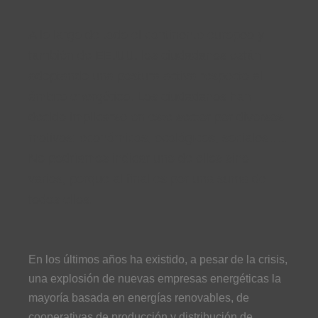
A lo largo de todo el continente europeo y
también de EE.UU. los ciudadanos están
adoptando una postura activa respecto al
ámbito energético. Los ciudadanos han
decido implicarse en este sector por diversos
motivos: económicos, ecológicos, sociales…..
No podríamos indicar uno de ellos sino
varios, porque al final es por una suma de
todos ellos.
En los últimos años ha existido, a pesar de la crisis,
una explosión de nuevas empresas energéticas la
mayoría basada en energías renovables, de
cooperativas de producción y distribución de