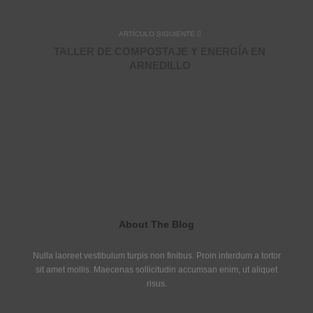
ARTÍCULO SIGUIENTE
TALLER DE COMPOSTAJE Y ENERGÍA EN
ARNEDILLO
About The Blog
Nulla laoreet vestibulum turpis non finibus. Proin interdum a tortor
sit amet mollis. Maecenas sollicitudin accumsan enim, ut aliquet
risus.