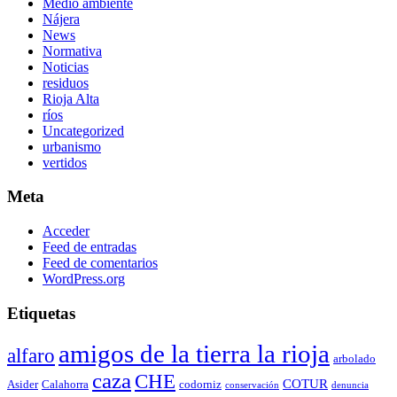
Medio ambiente
Nájera
News
Normativa
Noticias
residuos
Rioja Alta
ríos
Uncategorized
urbanismo
vertidos
Meta
Acceder
Feed de entradas
Feed de comentarios
WordPress.org
Etiquetas
amigos de la tierra la rioja
alfaro
arbolado
caza
CHE
COTUR
Asider
Calahorra
codorniz
conservación
denuncia