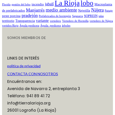
La Rioja
lobo
jabalí
incendio
Macroplanta
Florida
gestión del lobo
medio ambiente
Nájera
Manjarrés
de prefabricados
Najerilla
Paisaje
pradejón
peste porcina
SOPREIN
Prefabricados de hormigón
Sajazarra
talas
variante
territorio
Transparencia
vertedero
Vertedero de Hormilla
vertedero de Nájera
vertidos Rioja
Águila perdicera
Águila_perdicera
árboles
SOMOS MIEMBROS DE
LINKS DE INTERÉS
política de privacidad
CONTACTA CON NOSOTROS
Encuéntranos en:
Avenida de Navarra 2, entreplanta 3
Teléfono: 941 89 41 72
info@tierralarioja.org
26001 Logroño (La Rioja)