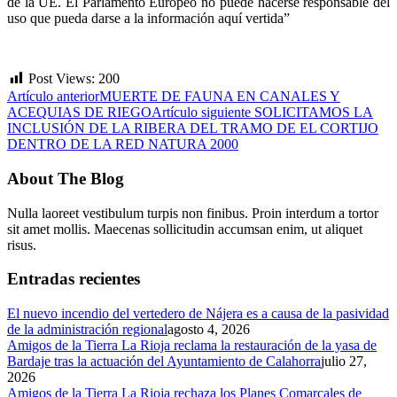
de la UE. El Parlamento Europeo no puede hacerse responsable del
uso que pueda darse a la información aquí vertida”
Post Views:
200
Artículo anterior
MUERTE DE FAUNA EN CANALES Y
ACEQUIAS DE RIEGO
Artículo siguiente
SOLICITAMOS LA
INCLUSIÓN DE LA RIBERA DEL TRAMO DE EL CORTIJO
DENTRO DE LA RED NATURA 2000
About The Blog
Nulla laoreet vestibulum turpis non finibus. Proin interdum a tortor
sit amet mollis. Maecenas sollicitudin accumsan enim, ut aliquet
risus.
Entradas recientes
El nuevo incendio del vertedero de Nájera es a causa de la pasividad
de la administración regional
agosto 4, 2026
Amigos de la Tierra La Rioja reclama la restauración de la yasa de
Bardaje tras la actuación del Ayuntamiento de Calahorra
julio 27,
2026
Amigos de la Tierra La Rioja rechaza los Planes Comarcales de