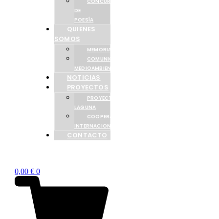
CONCURSO
DE
POESÍA
QUIENES
SOMOS
MEMORIAS
COMUNICACIÓN
MEDIOAMBIENTAL
NOTICIAS
PROYECTOS
PROYECTO
LAGUNA
COOPERACIÓN
INTERNACIONAL
CONTACTO
0,00
€
0