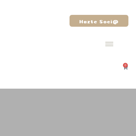
Hazte Soci@
0