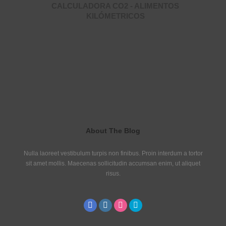
CALCULADORA CO2 - ALIMENTOS
KILÓMETRICOS
About The Blog
Nulla laoreet vestibulum turpis non finibus. Proin interdum a tortor
sit amet mollis. Maecenas sollicitudin accumsan enim, ut aliquet
risus.