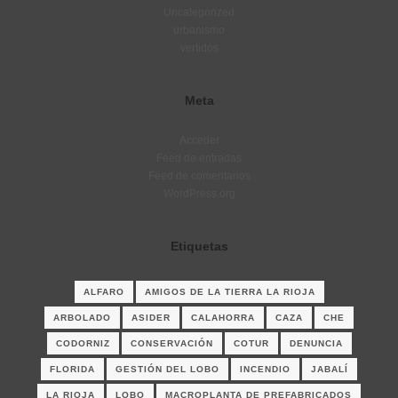
Uncategorized
urbanismo
vertidos
Meta
Acceder
Feed de entradas
Feed de comentarios
WordPress.org
Etiquetas
ALFARO
AMIGOS DE LA TIERRA LA RIOJA
ARBOLADO
ASIDER
CALAHORRA
CAZA
CHE
CODORNIZ
CONSERVACIÓN
COTUR
DENUNCIA
FLORIDA
GESTIÓN DEL LOBO
INCENDIO
JABALÍ
LA RIOJA
LOBO
MACROPLANTA DE PREFABRICADOS