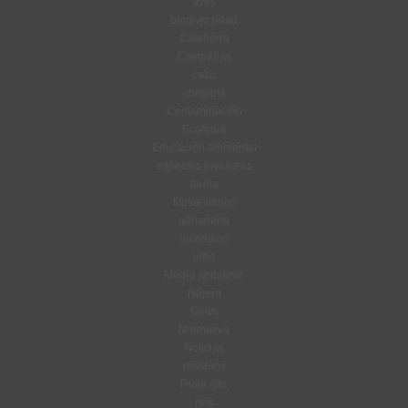
aves
biodiversidad
Calahorra
Campañas
caza
compost
Contaminación
Ecología
Educación ambiental
especies invasoras
fauna
fitosanitarios
ganadería
incendios
lobo
Medio ambiente
Nájera
News
Normativa
Noticias
residuos
Rioja Alta
ríos