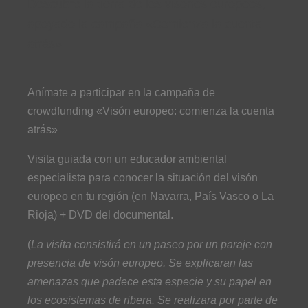
Descubre la tierra de los visones europeos,
apoyado la campaña «Comienza la cuenta
atrás»
Anímate a participar en la campaña de
crowdfunding «Visón europeo: comienza la cuenta
atrás»
Visita guiada con un educador ambiental
especialista para conocer la situación del visón
europeo en tu región (en Navarra, País Vasco o La
Rioja) + DVD del documental.
(
La visita consistirá en un paseo por un paraje con
presencia de visón europeo. Se explicaran las
amenazas que padece esta especie y su papel en
los ecosistemas de ribera. Se realizara por parte de