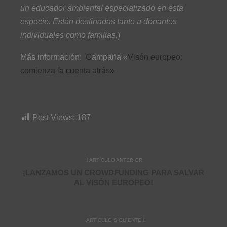
un educador ambiental especializado en esta
especie. Están destinadas tanto a donantes
individuales como familias.
)
Más información:
C
ampaña «
Visón europeo:
comienza la cuenta atrás»
Post Views:
187
ARTÍCULO ANTERIOR
¡LANZAMOS UN CROWDFUNDING PARA SALVAR
AL VISÓN EUROPEO!
ARTÍCULO SIGUIENTE