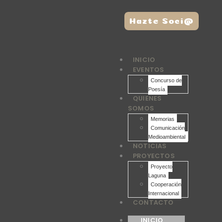
Hazte Soci@
INICIO
EVENTOS
Concurso de
Poesía
QUIENES
SOMOS
Memorias
Comunicación
Medioambiental
NOTICIAS
PROYECTOS
Proyecto
Laguna
Cooperación
Internacional
CONTACTO
INICIO