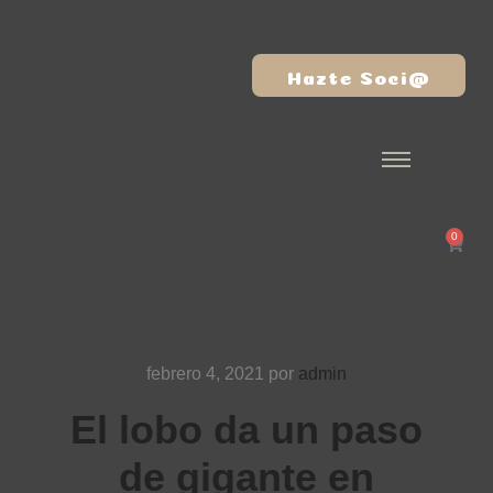
Hazte Soci@
0
febrero 4, 2021
por
admin
El lobo da un paso
de gigante en