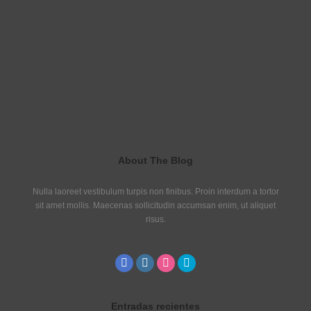
About The Blog
Nulla laoreet vestibulum turpis non finibus. Proin interdum a tortor
sit amet mollis. Maecenas sollicitudin accumsan enim, ut aliquet
risus.
Entradas recientes