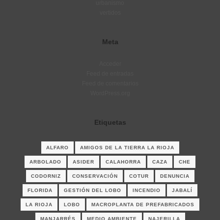
urbanismo
vertidos
Meta
Acceder
Feed de entradas
Feed de comentarios
WordPress.org
Etiquetas
ALFARO
AMIGOS DE LA TIERRA LA RIOJA
ARBOLADO
ASIDER
CALAHORRA
CAZA
CHE
CODORNIZ
CONSERVACIÓN
COTUR
DENUNCIA
FLORIDA
GESTIÓN DEL LOBO
INCENDIO
JABALÍ
LA RIOJA
LOBO
MACROPLANTA DE PREFABRICADOS
MANJARRÉS
MEDIO AMBIENTE
NAJERILLA