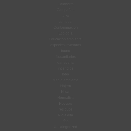
Calahorra
Campañas
caza
compost
Contaminación
Ecología
Educación ambiental
especies invasoras
fauna
fitosanitarios
ganadería
incendios
lobo
Medio ambiente
Nájera
News
Normativa
Noticias
residuos
Rioja Alta
ríos
Uncategorized