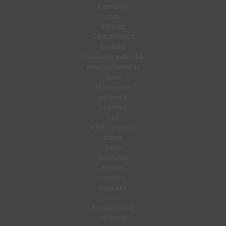
Campañas
caza
compost
Contaminación
Ecología
Educación ambiental
especies invasoras
fauna
fitosanitarios
ganadería
incendios
lobo
Medio ambiente
Nájera
News
Normativa
Noticias
residuos
Rioja Alta
ríos
Uncategorized
urbanismo