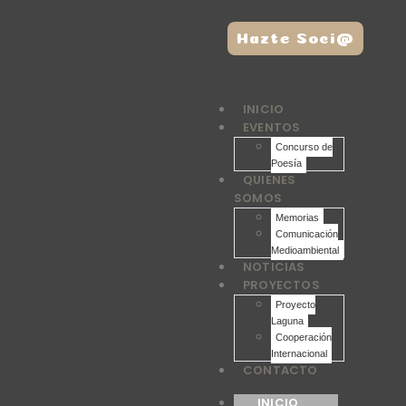
Hazte Soci@
INICIO
EVENTOS
Concurso de
Poesía
QUIENES
SOMOS
Memorias
Comunicación
Medioambiental
NOTICIAS
PROYECTOS
Proyecto
Laguna
Cooperación
Internacional
CONTACTO
INICIO