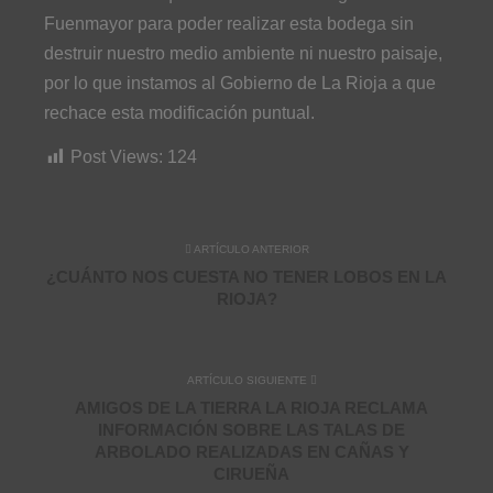
Fuenmayor para poder realizar esta bodega sin
destruir nuestro medio ambiente ni nuestro paisaje,
por lo que instamos al Gobierno de La Rioja a que
rechace esta modificación puntual.
Post Views:
124
ARTÍCULO ANTERIOR
¿CUÁNTO NOS CUESTA NO TENER LOBOS EN LA
RIOJA?
ARTÍCULO SIGUIENTE
AMIGOS DE LA TIERRA LA RIOJA RECLAMA
INFORMACIÓN SOBRE LAS TALAS DE
ARBOLADO REALIZADAS EN CAÑAS Y
CIRUEÑA