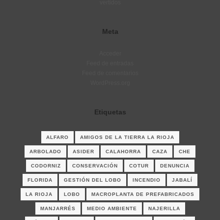
vertidos
Meta
Acceder
Feed de entradas
Feed de comentarios
WordPress.org
Etiquetas
ALFARO
AMIGOS DE LA TIERRA LA RIOJA
ARBOLADO
ASIDER
CALAHORRA
CAZA
CHE
CODORNIZ
CONSERVACIÓN
COTUR
DENUNCIA
FLORIDA
GESTIÓN DEL LOBO
INCENDIO
JABALÍ
LA RIOJA
LOBO
MACROPLANTA DE PREFABRICADOS
MANJARRÉS
MEDIO AMBIENTE
NAJERILLA