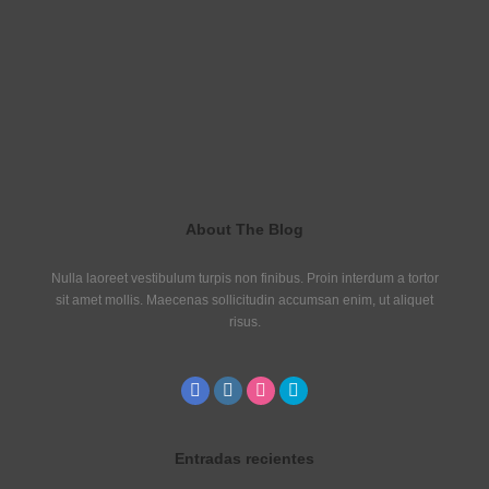
About The Blog
Nulla laoreet vestibulum turpis non finibus. Proin interdum a tortor
sit amet mollis. Maecenas sollicitudin accumsan enim, ut aliquet
risus.
Entradas recientes