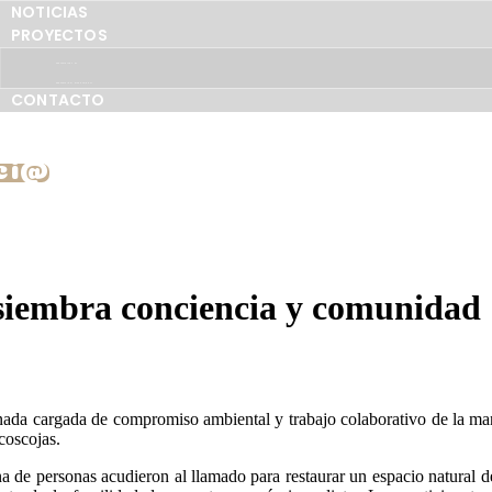
NOTICIAS
PROYECTOS
PROYECTO LAGUNA
COOPERACIÓN INTERNACIONAL
CONTACTO
ci@
siembra conciencia y comunidad
nada cargada de compromiso ambiental y trabajo colaborativo de la m
coscojas.
ena de personas acudieron al llamado para restaurar un espacio natural 