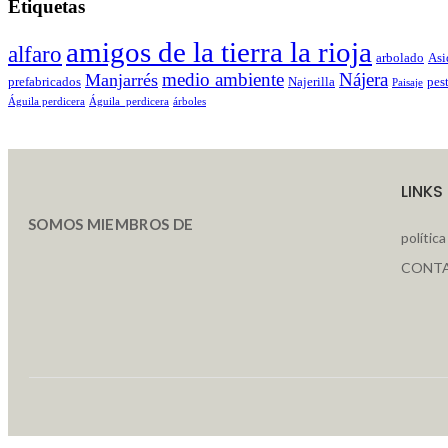
Etiquetas
amigos de la tierra la rioja
alfaro
arbolado
Asi
medio ambiente
Nájera
Manjarrés
prefabricados
Najerilla
pes
Paisaje
Águila perdicera
Águila_perdicera
árboles
LINKS
SOMOS MIEMBROS DE
polític
CONT