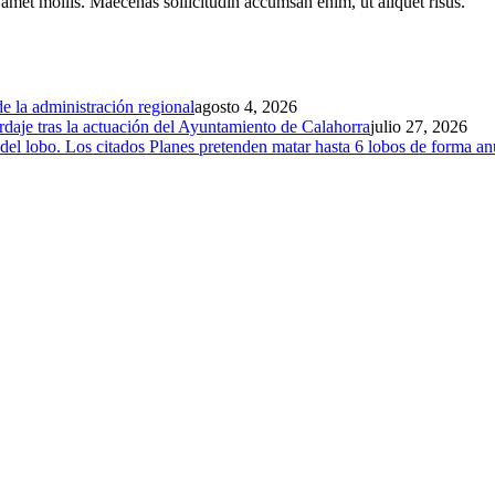
t amet mollis. Maecenas sollicitudin accumsan enim, ut aliquet risus.
e la administración regional
agosto 4, 2026
rdaje tras la actuación del Ayuntamiento de Calahorra
julio 27, 2026
el lobo. Los citados Planes pretenden matar hasta 6 lobos de forma an