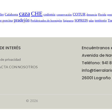
caza
CHE
COTUR
der
Calahorra
codorniz
conservación
denuncia
Florida
gest
pradejón
te porcina
SOPREIN
territorio
Tr
Prefabricados de hormigón
Sajazarra
talas
 DE INTERÉS
Encuéntranos 
Avenida de Nav
a de privacidad
Teléfono: 941 8
ACTA CON NOSOTROS
info@tierralari
26001 Logroño 
© 2026