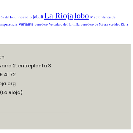
La Rioja
lobo
jabalí
incendio
Macroplanta de
ión del lobo
variante
ansparencia
vertedero
Vertedero de Hormilla
vertedero de Nájera
vertidos Rioja
en:
arra 2, entreplanta 3
9 41 72
oja.org
(La Rioja)