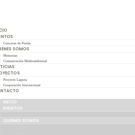
ICIO
ENTOS
Concurso de Poesía
IENES SOMOS
Memorias
Comunicación Medioambiental
TICIAS
OYECTOS
Proyecto Laguna
Cooperación Internacional
NTACTO
INICIO
EVENTOS
CONCURSO DE POESÍA
QUIENES SOMOS
MEMORIAS
COMUNICACIÓN MEDIOAMBIENTAL