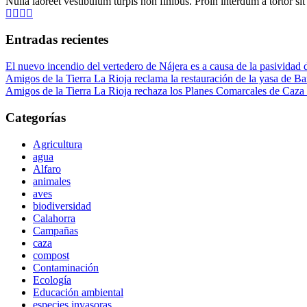
Nulla laoreet vestibulum turpis non finibus. Proin interdum a tortor si
Entradas recientes
El nuevo incendio del vertedero de Nájera es a causa de la pasividad d
Amigos de la Tierra La Rioja reclama la restauración de la yasa de Ba
Amigos de la Tierra La Rioja rechaza los Planes Comarcales de Caza d
Categorías
Agricultura
agua
Alfaro
animales
aves
biodiversidad
Calahorra
Campañas
caza
compost
Contaminación
Ecología
Educación ambiental
especies invasoras