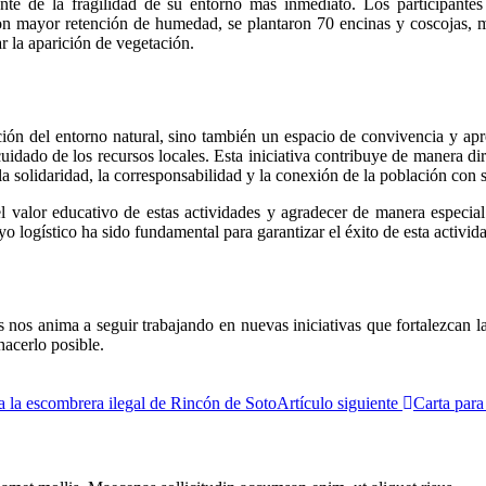
 de la fragilidad de su entorno más inmediato. Los participantes 
con mayor retención de humedad, se plantaron 70 encinas y coscojas, m
ar la aparición de vegetación.
ción del entorno natural, sino también un espacio de convivencia y apr
idado de los recursos locales. Esta iniciativa contribuye de manera direc
la solidaridad, la corresponsabilidad y la conexión de la población con
 valor educativo de estas actividades y agradecer de manera especia
o logístico ha sido fundamental para garantizar el éxito de esta activida
es nos anima a seguir trabajando en nuevas iniciativas que fortalezcan 
hacerlo posible.
a la escombrera ilegal de Rincón de Soto
Artículo siguiente
Carta para