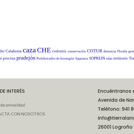
caza
CHE
COTUR
der
Calahorra
codorniz
conservación
denuncia
Florida
gest
pradejón
te porcina
SOPREIN
territorio
Tr
Prefabricados de hormigón
Sajazarra
talas
 DE INTERÉS
Encuéntranos 
Avenida de Nav
a de privacidad
Teléfono: 941 8
ACTA CON NOSOTROS
info@tierralari
26001 Logroño 