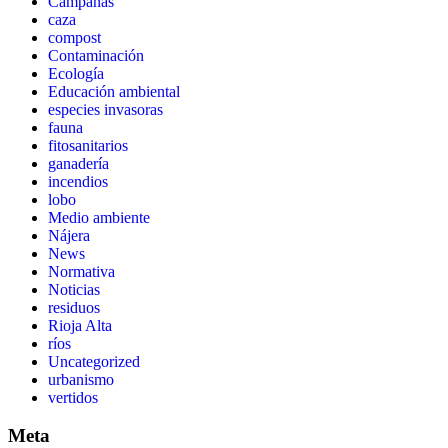
Campañas
caza
compost
Contaminación
Ecología
Educación ambiental
especies invasoras
fauna
fitosanitarios
ganadería
incendios
lobo
Medio ambiente
Nájera
News
Normativa
Noticias
residuos
Rioja Alta
ríos
Uncategorized
urbanismo
vertidos
Meta