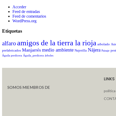
Acceder
Feed de entradas
Feed de comentarios
WordPress.org
Etiquetas
amigos de la tierra la rioja
alfaro
arbolado
Asi
medio ambiente
Nájera
Manjarrés
prefabricados
Najerilla
pes
Paisaje
Águila perdicera
Águila_perdicera
árboles
LINKS
SOMOS MIEMBROS DE
polític
CONT