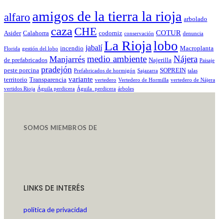
amigos de la tierra la rioja
alfaro
arbolado
caza
CHE
COTUR
Asider
Calahorra
codorniz
conservación
denuncia
La Rioja
lobo
jabalí
incendio
Macroplanta
Florida
gestión del lobo
medio ambiente
Nájera
Manjarrés
de prefabricados
Najerilla
Paisaje
pradejón
peste porcina
SOPREIN
Prefabricados de hormigón
Sajazarra
talas
variante
territorio
Transparencia
vertedero
Vertedero de Hormilla
vertedero de Nájera
vertidos Rioja
Águila perdicera
Águila_perdicera
árboles
SOMOS MIEMBROS DE
LINKS DE INTERÉS
política de privacidad