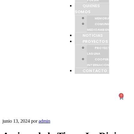
POESÍA
QUIENES
SOMOS
MEMORIAS
COMUNICACIÓN
MEDIOAMBIENTAL
NOTICIAS
PROYECTOS
PROYECTO
LAGUNA
COOPERACIÓN
INTERNACIONAL
CONTACTO
0
junio 13, 2024
por
admin