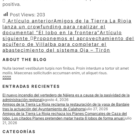
positiva.
Post Views:
203
Artículo anterior
Amigos de la Tierra La Rioja
lanza un crowfunding para realizar el
documental “El lobo en la frontera”
Artículo
siguiente
Proponemos el aprovechamiento del
acuífero de Villalba para completar el
abastecimiento del sistema Oja – Tirón
ABOUT THE BLOG
Nulla laoreet vestibulum turpis non finibus. Proin interdum a tortor sit amet
mollis. Maecenas sollicitudin accumsan enim, ut aliquet risus.
ENTRADAS RECIENTES
El nuevo incendio del vertedero de Nájera es a causa de la pasividad de la
administración regional
agosto 4, 2026
Amigos de la Tierra La Rioja reclama la restauración de la yasa de Bardaje
tras la actuación del Ayuntamiento de Calahorra
julio 27, 2026
Amigos de la Tierra La Rioja rechaza los Planes Comarcales de Caza del
lobo. Los citados Planes pretenden matar hasta 6 lobos de forma anual.
julio
21, 2026
CATEGORÍAS