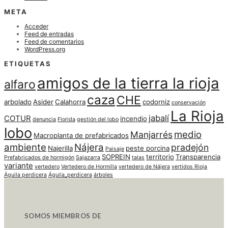
META
Acceder
Feed de entradas
Feed de comentarios
WordPress.org
ETIQUETAS
amigos de la tierra la rioja
alfaro
caza
CHE
arbolado
Asider
Calahorra
codorniz
conservación
La Rioja
jabalí
COTUR
incendio
denuncia
Florida
gestión del lobo
lobo
medio
Manjarrés
Macroplanta de prefabricados
ambiente
Nájera
pradejón
Najerilla
peste porcina
Paisaje
SOPREIN
territorio
Transparencia
Prefabricados de hormigón
Sajazarra
talas
variante
vertedero
Vertedero de Hormilla
vertedero de Nájera
vertidos Rioja
Águila perdicera
Águila_perdicera
árboles
SOMOS MIEMBROS DE