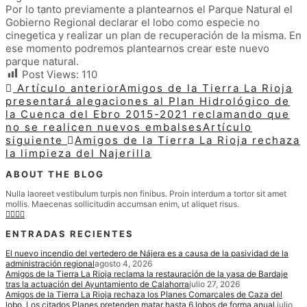
Por lo tanto previamente a plantearnos el Parque Natural el
Gobierno Regional declarar el lobo como especie no
cinegetica y realizar un plan de recuperación de la misma. En
ese momento podremos plantearnos crear este nuevo
parque natural.
Post Views:
110
Artículo anterior
Amigos de la Tierra La Rioja
presentará alegaciones al Plan Hidrológico de
la Cuenca del Ebro 2015-2021 reclamando que
no se realicen nuevos embalses
Artículo
siguiente
Amigos de la Tierra La Rioja rechaza
la limpieza del Najerilla
ABOUT THE BLOG
Nulla laoreet vestibulum turpis non finibus. Proin interdum a tortor sit amet
mollis. Maecenas sollicitudin accumsan enim, ut aliquet risus.
ENTRADAS RECIENTES
El nuevo incendio del vertedero de Nájera es a causa de la pasividad de la
administración regional
agosto 4, 2026
Amigos de la Tierra La Rioja reclama la restauración de la yasa de Bardaje
tras la actuación del Ayuntamiento de Calahorra
julio 27, 2026
Amigos de la Tierra La Rioja rechaza los Planes Comarcales de Caza del
lobo. Los citados Planes pretenden matar hasta 6 lobos de forma anual.
julio