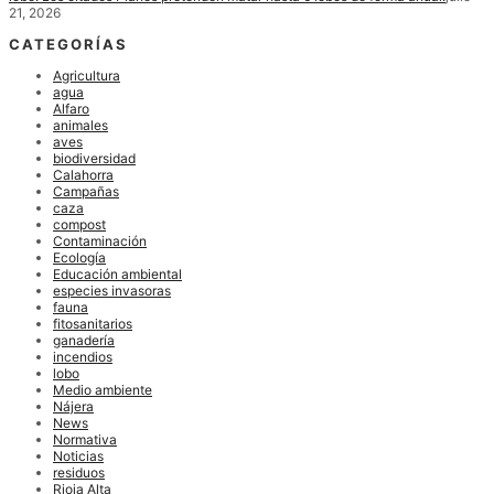
21, 2026
CATEGORÍAS
Agricultura
agua
Alfaro
animales
aves
biodiversidad
Calahorra
Campañas
caza
compost
Contaminación
Ecología
Educación ambiental
especies invasoras
fauna
fitosanitarios
ganadería
incendios
lobo
Medio ambiente
Nájera
News
Normativa
Noticias
residuos
Rioja Alta