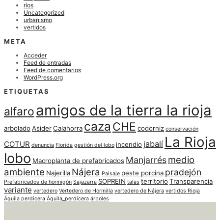
ríos
Uncategorized
urbanismo
vertidos
META
Acceder
Feed de entradas
Feed de comentarios
WordPress.org
ETIQUETAS
amigos de la tierra la rioja
alfaro
caza
CHE
arbolado
Asider
Calahorra
codorniz
conservación
La Rioja
jabalí
COTUR
incendio
denuncia
Florida
gestión del lobo
lobo
medio
Manjarrés
Macroplanta de prefabricados
ambiente
Nájera
pradejón
Najerilla
peste porcina
Paisaje
SOPREIN
territorio
Transparencia
Prefabricados de hormigón
Sajazarra
talas
variante
vertedero
Vertedero de Hormilla
vertedero de Nájera
vertidos Rioja
Águila perdicera
Águila_perdicera
árboles