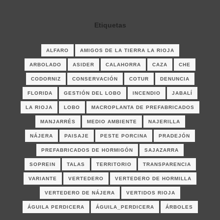
Etiquetas
ALFARO
AMIGOS DE LA TIERRA LA RIOJA
ARBOLADO
ASIDER
CALAHORRA
CAZA
CHE
CODORNIZ
CONSERVACIÓN
COTUR
DENUNCIA
FLORIDA
GESTIÓN DEL LOBO
INCENDIO
JABALÍ
LA RIOJA
LOBO
MACROPLANTA DE PREFABRICADOS
MANJARRÉS
MEDIO AMBIENTE
NAJERILLA
NÁJERA
PAISAJE
PESTE PORCINA
PRADEJÓN
PREFABRICADOS DE HORMIGÓN
SAJAZARRA
SOPREIN
TALAS
TERRITORIO
TRANSPARENCIA
VARIANTE
VERTEDERO
VERTEDERO DE HORMILLA
VERTEDERO DE NÁJERA
VERTIDOS RIOJA
ÁGUILA PERDICERA
ÁGUILA_PERDICERA
ÁRBOLES