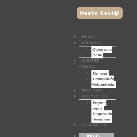
Hazte Soci@
INICIO
EVENTOS
Concurso de
Poesía
QUIENES
SOMOS
Memorias
Comunicación
Medioambiental
NOTICIAS
PROYECTOS
Proyecto
Laguna
Cooperación
Internacional
CONTACTO
INICIO