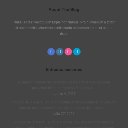
About The Blog
Nulla laoreet vestibulum turpis non finibus. Proin interdum a tortor
sit amet mollis. Maecenas sollicitudin accumsan enim, ut aliquet
risus.
Entradas recientes
El nuevo incendio del vertedero de Nájera es a causa de la
pasividad de la administración regional
agosto 4, 2026
Amigos de la Tierra La Rioja reclama la restauración de la yasa de
Bardaje tras la actuación del Ayuntamiento de Calahorra
julio 27, 2026
Amigos de la Tierra La Rioja rechaza los Planes Comarcales de