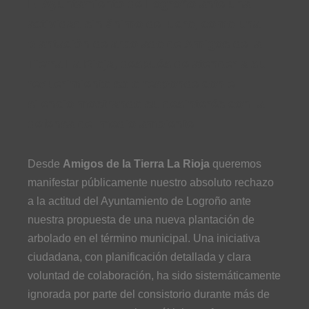
El Ayuntamiento de Logroño ante una
actividad sin ánimo de lucro, como una
plantación de arbolado de Amigos de la
Tierra La Rioja, después de atender a su
requerimiento solo responde con el
silencio mostrando su desinterés con la
defensa del medio ambiente
Desde
Amigos de la Tierra La Rioja
queremos
manifestar públicamente nuestro absoluto rechazo
a la actitud del Ayuntamiento de Logroño ante
nuestra propuesta de una nueva plantación de
arbolado en el término municipal. Una iniciativa
ciudadana, con planificación detallada y clara
voluntad de colaboración, ha sido sistemáticamente
ignorada por parte del consistorio durante más de