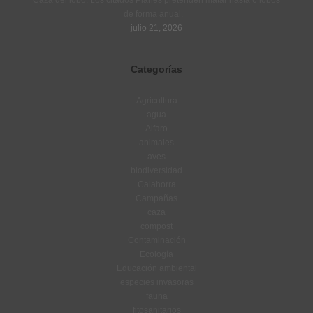
Caza del lobo. Los citados Planes pretenden matar hasta 6 lobos
de forma anual.
julio 21, 2026
Categorías
Agricultura
agua
Alfaro
animales
aves
biodiversidad
Calahorra
Campañas
caza
compost
Contaminación
Ecología
Educación ambiental
especies invasoras
fauna
fitosanitarios