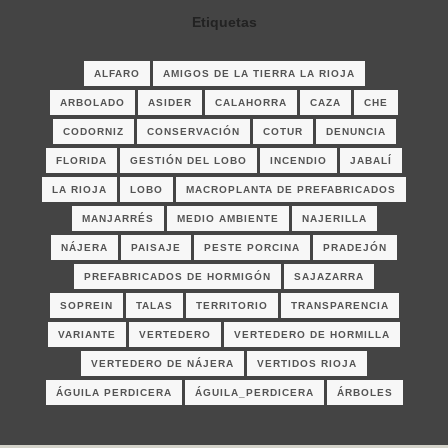
Etiquetas
ALFARO
AMIGOS DE LA TIERRA LA RIOJA
ARBOLADO
ASIDER
CALAHORRA
CAZA
CHE
CODORNIZ
CONSERVACIÓN
COTUR
DENUNCIA
FLORIDA
GESTIÓN DEL LOBO
INCENDIO
JABALÍ
LA RIOJA
LOBO
MACROPLANTA DE PREFABRICADOS
MANJARRÉS
MEDIO AMBIENTE
NAJERILLA
NÁJERA
PAISAJE
PESTE PORCINA
PRADEJÓN
PREFABRICADOS DE HORMIGÓN
SAJAZARRA
SOPREIN
TALAS
TERRITORIO
TRANSPARENCIA
VARIANTE
VERTEDERO
VERTEDERO DE HORMILLA
VERTEDERO DE NÁJERA
VERTIDOS RIOJA
ÁGUILA PERDICERA
ÁGUILA_PERDICERA
ÁRBOLES