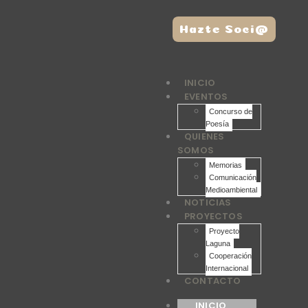
Hazte Soci@
INICIO
EVENTOS
Concurso de
Poesía
QUIENES
SOMOS
Memorias
Comunicación
Medioambiental
NOTICIAS
PROYECTOS
Proyecto
Laguna
Cooperación
Internacional
CONTACTO
INICIO