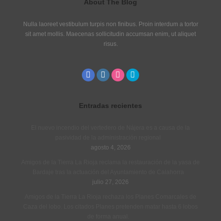
About The Blog
Nulla laoreet vestibulum turpis non finibus. Proin interdum a tortor
sit amet mollis. Maecenas sollicitudin accumsan enim, ut aliquet
risus.
Entradas recientes
El nuevo incendio del vertedero de Nájera es a causa de la
pasividad de la administración regional
agosto 4, 2026
Amigos de la Tierra La Rioja reclama la restauración de la yasa de
Bardaje tras la actuación del Ayuntamiento de Calahorra
julio 27, 2026
Amigos de la Tierra La Rioja rechaza los Planes Comarcales de
Caza del lobo. Los citados Planes pretenden matar hasta 6 lobos
de forma anual.