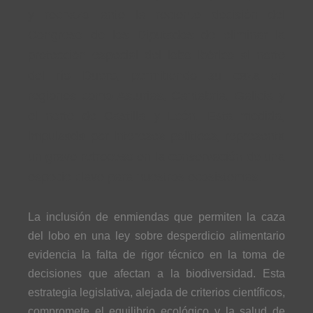
y rechazo ante la reciente decisión del
Congreso de los Diputados de eliminar la
protección especial del lobo ibérico al norte
del río Duero, permitiendo su caza en
regiones como Asturias, Cantabria, Galicia y
el norte de Castilla y León. Esta medida,
impulsada por intereses políticos, representa
un grave retroceso en la conservación de una
especie clave para nuestros ecosistemas.
La inclusión de enmiendas que permiten la caza
del lobo en una ley sobre desperdicio alimentario
evidencia la falta de rigor técnico en la toma de
decisiones que afectan a la biodiversidad. Esta
estrategia legislativa, alejada de criterios científicos,
compromete el equilibrio ecológico y la salud de