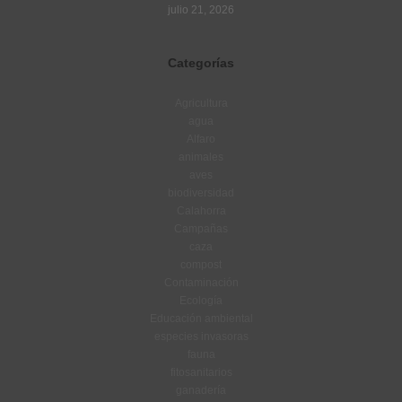
julio 21, 2026
Categorías
Agricultura
agua
Alfaro
animales
aves
biodiversidad
Calahorra
Campañas
caza
compost
Contaminación
Ecología
Educación ambiental
especies invasoras
fauna
fitosanitarios
ganadería