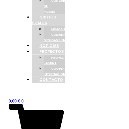
CONCURSO
DE
POESÍA
QUIENES
SOMOS
MEMORIAS
COMUNICACIÓN
MEDIOAMBIENTAL
NOTICIAS
PROYECTOS
PROYECTO
LAGUNA
COOPERACIÓN
INTERNACIONAL
CONTACTO
0,00
€
0