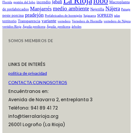
La Rioja
lobo
jabalí
incendio
Macroplanta
Florida
gestión del lobo
medio ambiente
Nájera
Manjarrés
de prefabricados
Najerilla
Paisaje
pradejón
peste porcina
SOPREIN
Prefabricados de hormigón
Sajazarra
talas
variante
territorio
Transparencia
vertedero
Vertedero de Hormilla
vertedero de Nájera
vertidos Rioja
Águila perdicera
Águila_perdicera
árboles
SOMOS MIEMBROS DE
LINKS DE INTERÉS
política de privacidad
CONTACTA CON NOSOTROS
Encuéntranos en:
Avenida de Navarra 2, entreplanta 3
Teléfono: 941 89 41 72
info@tierralarioja.org
26001 Logroño (La Rioja)