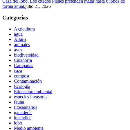
Caza del lobo. Los citados Planes pretenden matar hasta 6 lobos de
forma anual.
julio 21, 2026
Categorías
Agricultura
agua
Alfaro
animales
aves
biodiversidad
Calahorra
Campañas
caza
compost
Contaminación
Ecología
Educación ambiental
especies invasoras
fauna
fitosanitarios
ganadería
incendios
lobo
Medio ambiente