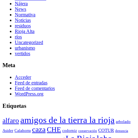
Nájera
News
Normativa
Noticias
residuos
Rioja Alta
ríos
Uncategorized
urbanismo
vertidos
Meta
Acceder
Feed de entradas
Feed de comentarios
WordPress.org
Etiquetas
amigos de la tierra la rioja
alfaro
arbolado
caza
CHE
COTUR
Asider
Calahorra
codorniz
conservación
denuncia