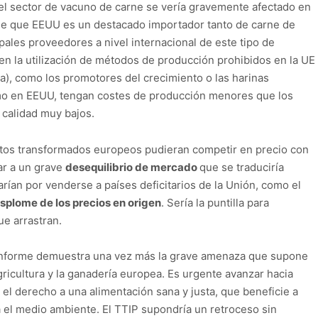
el sector de vacuno de carne se vería gravemente afectado en
 de que EEUU es un destacado importador tanto de carne de
ales proveedores a nivel internacional de este tipo de
n la utilización de métodos de producción prohibidos en la UE
a), como los promotores del crecimiento o las harinas
omo en EEUU, tengan costes de producción menores que los
 calidad muy bajos.
ctos transformados europeos pudieran competir en precio con
ar a un grave
desequilibrio de mercado
que se traduciría
rían por venderse a países deficitarios de la Unión, como el
splome de los precios en origen
. Sería la puntilla para
ue arrastran.
 informe demuestra una vez más la grave amenaza que supone
agricultura y la ganadería europea. Es urgente avanzar hacia
el derecho a una alimentación sana y justa, que beneficie a
a el medio ambiente. El TTIP supondría un retroceso sin