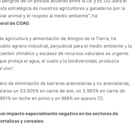
s peligros de un posible acuerdo entre la UE y EE.UU. para el
sta estratégica de nuestros agricultores y ganaderos por la
estar animal y el respeto al medio ambiente”, ha
neral de COAG
.
de agricultura y alimentación de Amigos de la Tierra, ha
delo agrario industrial, perjudicial para el medio ambiente y la
 cambio climático y escasez de recursos naturales es urgente
que proteja el agua, el suelo y la biodiversidad, produzca
 vivo”.
rio de eliminación de barreras arancelarias y no arancelarias,
pararse un 33.505% en carne de ave, un 3.983% en carne de
901% en leche en polvo y un 988% en quesos [1].
 a un impacto especialmente negativo en los sectores de
ortalizas y cereales: