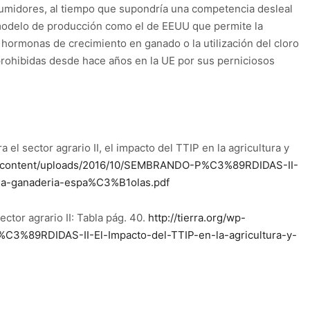
umidores, al tiempo que supondría una competencia desleal
 modelo de producción como el de EEUU que permite la
y hormonas de crecimiento en ganado o la utilización del cloro
prohibidas desde hace años en la UE por sus perniciosos
l sector agrario II, el impacto del TTIP en la agricultura y
/wp-content/uploads/2016/10/SEMBRANDO-P%C3%89RDIDAS-II-
y-la-ganaderia-espa%C3%B1olas.pdf
ctor agrario II: Tabla pág. 40.
http://tierra.org/wp-
3%89RDIDAS-II-El-Impacto-del-TTIP-en-la-agricultura-y-