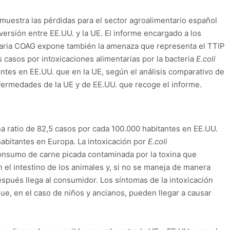
muestra las pérdidas para el sector agroalimentario español
ersión entre EE.UU. y la UE. El informe encargado a los
graria COAG expone también la amenaza que representa el TTIP
s casos por intoxicaciones alimentarias por la bacteria
E.coli
tes en EE.UU. que en la UE, según el análisis comparativo de
nfermedades de la UE y de EE.UU. que recoge el informe.
na ratio de 82,5 casos por cada 100.000 habitantes en EE.UU.
habitantes en Europa. La intoxicación por
E.coli
consumo de carne picada contaminada por la toxina que
en el intestino de los animales y, si no se maneja de manera
espués llega al consumidor. Los síntomas de la intoxicación
, en el caso de niños y ancianos, pueden llegar a causar