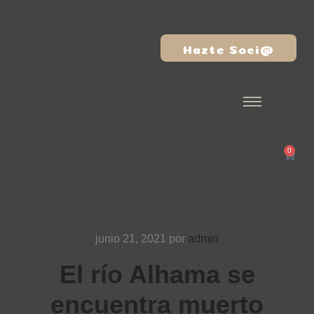
Hazte Soci@
0
junio 21, 2021
por
admin
El río Alhama se
encuentra muerto