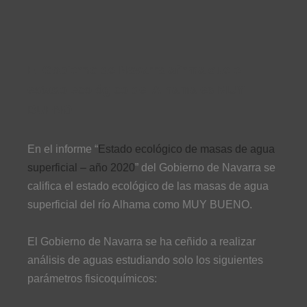
El Gobierno de Navarra afirma que el
estado ecológico del Alhama es MUY
BUENO
En el informe “
Estado ecológico de masas de agua
superficial – año 2020
” del Gobierno de Navarra se
califica el estado ecológico de las masas de agua
superficial del río Alhama como MUY BUENO.
El Gobierno de Navarra se ha ceñido a realizar
análisis de aguas estudiando solo los siguientes
parámetros fisicoquímicos: