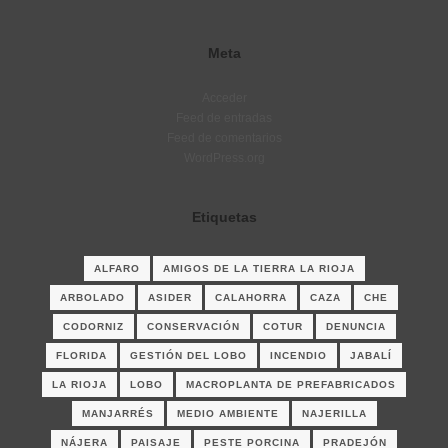
Meta
Acceder
Feed de entradas
Feed de comentarios
WordPress.org
Etiquetas
ALFARO
AMIGOS DE LA TIERRA LA RIOJA
ARBOLADO
ASIDER
CALAHORRA
CAZA
CHE
CODORNIZ
CONSERVACIÓN
COTUR
DENUNCIA
FLORIDA
GESTIÓN DEL LOBO
INCENDIO
JABALÍ
LA RIOJA
LOBO
MACROPLANTA DE PREFABRICADOS
MANJARRÉS
MEDIO AMBIENTE
NAJERILLA
NÁJERA
PAISAJE
PESTE PORCINA
PRADEJÓN