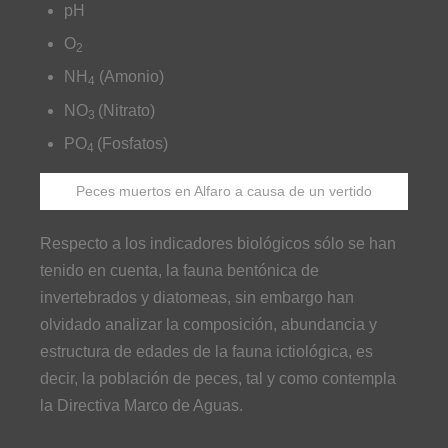
pH
O
2
NH
(Amonio)
4
NO
(Nitrato)
3
PO
(Fosfatos)
4
Peces muertos en Alfaro a causa de un vertido
Respecto a los indicadores biológicos sólo se han
tenido en cuenta, la fauna bentónica de
invertebrados y diatomeas, sin embargo han
olvidado analizar la composición, abundancia y
estructura de edades de la fauna ictiológica, es
decir, la población de peces, tal y como contempla
la Directiva Marco de Aguas.