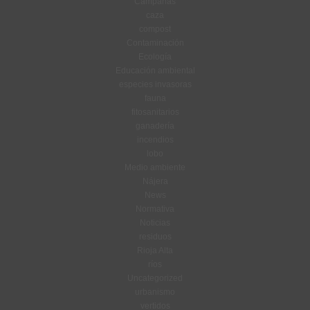
Campañas
caza
compost
Contaminación
Ecología
Educación ambiental
especies invasoras
fauna
fitosanitarios
ganadería
incendios
lobo
Medio ambiente
Nájera
News
Normativa
Noticias
residuos
Rioja Alta
ríos
Uncategorized
urbanismo
vertidos