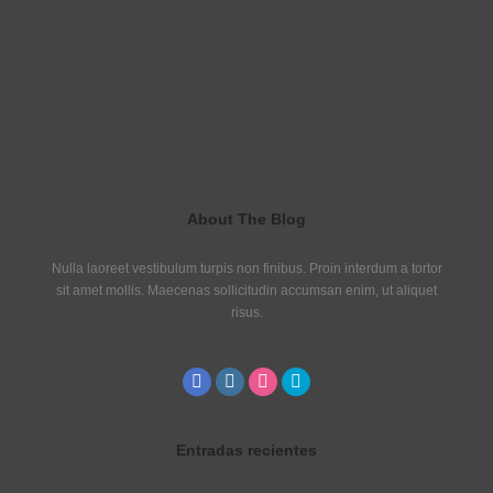
About The Blog
Nulla laoreet vestibulum turpis non finibus. Proin interdum a tortor
sit amet mollis. Maecenas sollicitudin accumsan enim, ut aliquet
risus.
Entradas recientes